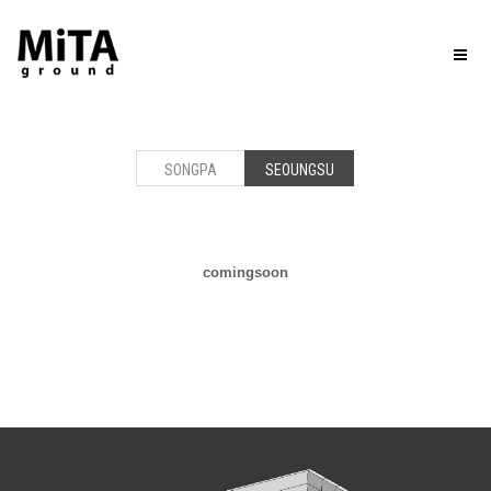
Toggl
naviga
SONGPA
SEOUNGSU
comingsoon